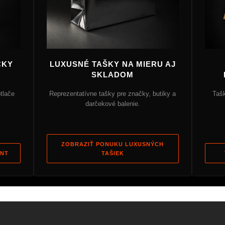
ČKY
LUXUSNÉ TAŠKY NA MIERU AJ
SKLADOM
tlače
Reprezentatívne tašky pre značky, butiky a
Taš
darčekové balenie.
ZOBRAZIŤ PONUKU LUXUSNÝCH
ENT
TAŠIEK