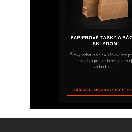
PAPIEROVÉ TAŠKY A SÁ
SKLADOM
Široký výber tašiek a sáčkov bez po
skladom pre predajne, gastro aj
veľkoobchod.
ZOBRAZIŤ SKLADOVÝ SORTIM