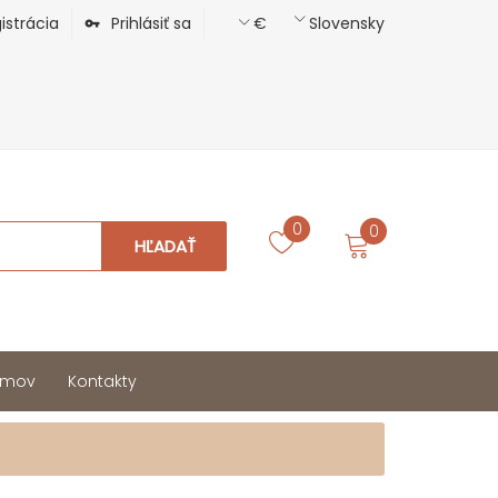
istrácia
Prihlásiť sa
€
Slovensky
0
0
HĽADAŤ
mov
Kontakty