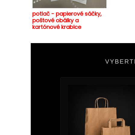
potlač - papierové sáčky,
poštové obálky a
kartónové krabice
VYBERT