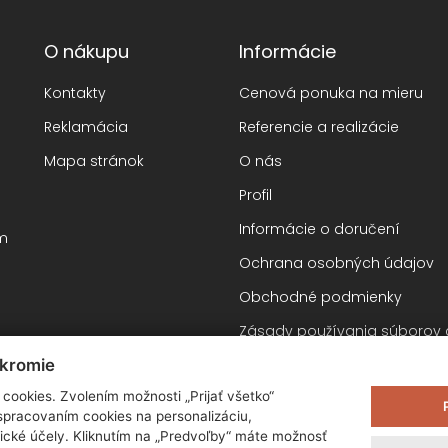
O nákupu
Informácie
Kontakty
Cenová ponuka na mieru
Reklamácia
Referencie a realizácie
Mapa stránok
O nás
Profil
Informácie o doručení
om
Ochrana osobných údajov
Obchodné podmienky
Zásady používania súborov 
úkromie
cookies. Zvolením možnosti „Prijať všetko“
ky
 spracovaním cookies na personalizáciu,
ické účely. Kliknutím na „Predvoľby“ máte možnosť