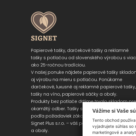
Papierové tašky, darčekové tašky a reklamné
tašky s potlačou od slovenského výrobcu s viac
ako 25-ročnou tradíciou.
V našej ponuke nájdete papierové tašky sklad
aj výrobu na mieru s potlačou. Ponúkame
darčekové, luxusné aj reklamné papierové tašky,
tašky na víno, papierové sáčky a obaly.
Produkty bez potlače držíme trvalo skladom pre
okamžitý odber. Tašky s potlačou vyrábame
Vážíme si Vaše s
podľa požiadaviek zákazníka.
Tento obchod používa 
Signet Plus s.r.o. – váš partner pre papierové taš
vyjadrujete súhlas so
a obaly.
marketingové a analyt