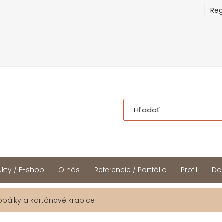
Reg
kty / E-shop
O nás
Referencie / Portfólio
Profil
Do
obálky a kartónové krabice