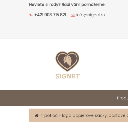
Neviete si rady? Radi vám pomôžeme.
📞
+421 903 715 821
✉️
info@signet.sk
Produ
potlač - logo papierové sáčky, poštové 