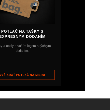
POTLAČ NA TAŠKY S
EXPRESNÝM DODANÍM
ky a obaly s vaším logom a rýchlym
dodaním.
VYŽIADAŤ POTLAČ NA MIERU