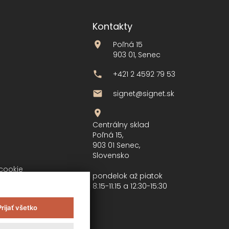
Kontakty
Poľná 15
903 01, Senec
+421 2 4592 79 53
signet@signet.sk
Centrálny sklad
Poľná 15,
903 01 Senec,
Slovensko
cookie
pondelok až piatok
8:15-11:15 a 12:30-15:30
Prijať všetko