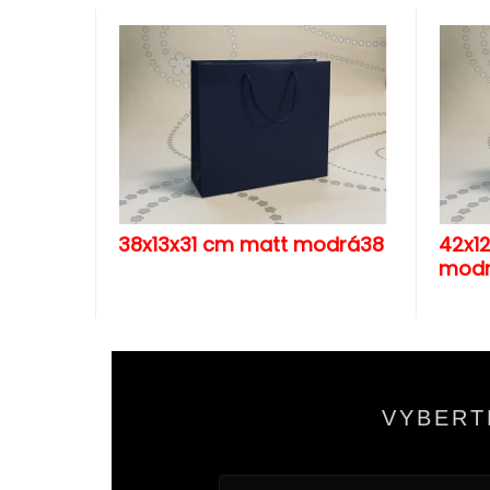
38x13x31 cm matt modrá38
42x1
mod
VYBERT