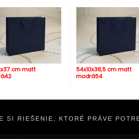
2x37 cm matt
54x10x38,5 cm matt
rá42
modrá54
E SI RIEŠENIE, KTORÉ PRÁVE POTR