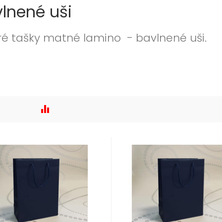
lnené uši
é tašky matné lamino - bavlnené uši.