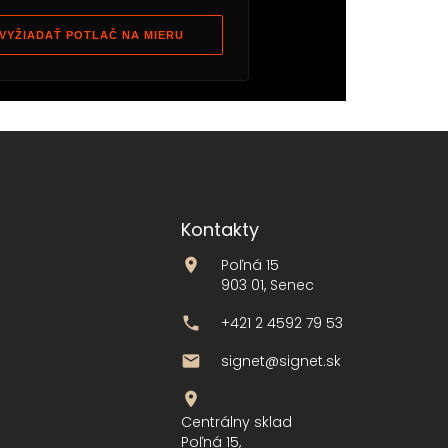
VYŽIADAŤ POTLAČ NA MIERU
Kontakty
Poľná 15
903 01, Senec
+421 2 4592 79 53
signet@signet.sk
Centrálny sklad
Poľná 15,