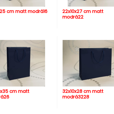
x25 cm matt modrá16
22x10x27 cm matt
modrá22
2x35 cm matt
32x10x28 cm matt
á26
modrá3228