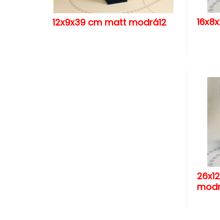
16x8
12x9x39 cm matt modrá12
26x1
modr