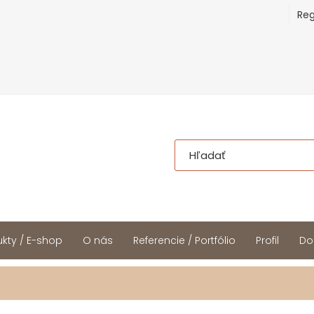
Reg
kty / E-shop
O nás
Referencie / Portfólio
Profil
Do