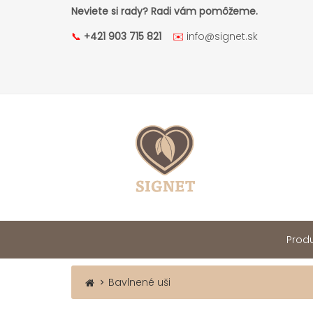
Neviete si rady? Radi vám pomôžeme.
📞
+421 903 715 821
✉️
info@signet.sk
Produ
Bavlnené uši