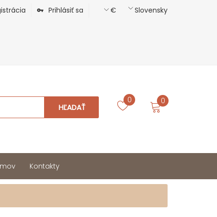
istrácia
Prihlásiť sa
€
Slovensky
0
0
HĽADAŤ
mov
Kontakty