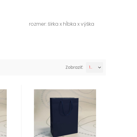
rozmer: šírka x hĺbka x výška
Zobraziť:
12