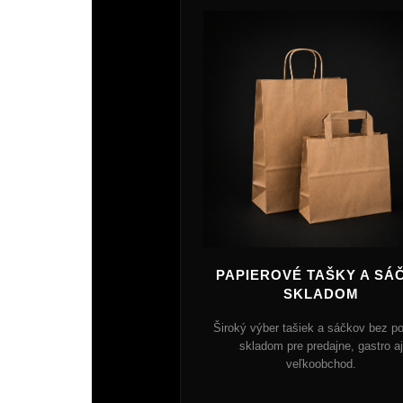
PAPIEROVÉ TAŠKY A SÁ
SKLADOM
Široký výber tašiek a sáčkov bez po
skladom pre predajne, gastro aj
veľkoobchod.