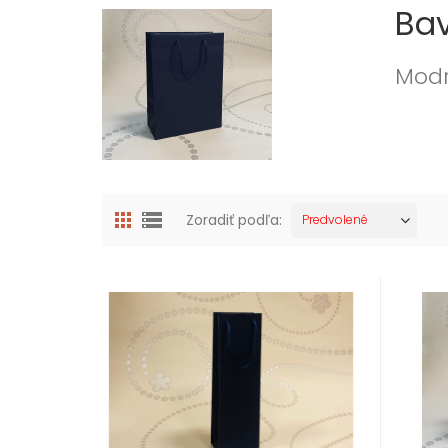
Bav
Modr
Zoradiť podľa:
Predvolené